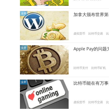
业界
加拿大颁布世界第
虚拟货币
比特币交易
比
业界
Apple Pay的
比特币支付
比特币矿机
业界
比特币能在有万事
虚拟货币
比特币交易
比