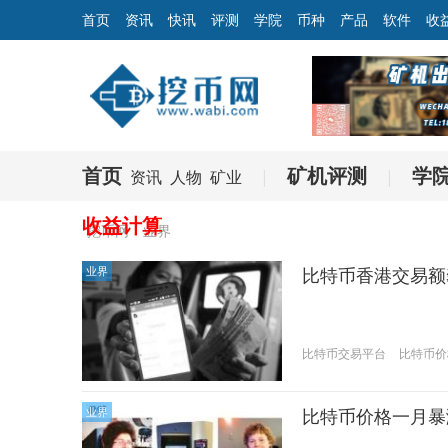
首页
资讯
快讯
评测
学院
币种
产品
软件
收
首页
矿机评测
学
资讯
人物
矿业
|
|
收益计算
挖币网
业界
业界
比特币香港交易额
比特币交易平台
比特币价
业界
比特币价格一月暴涨