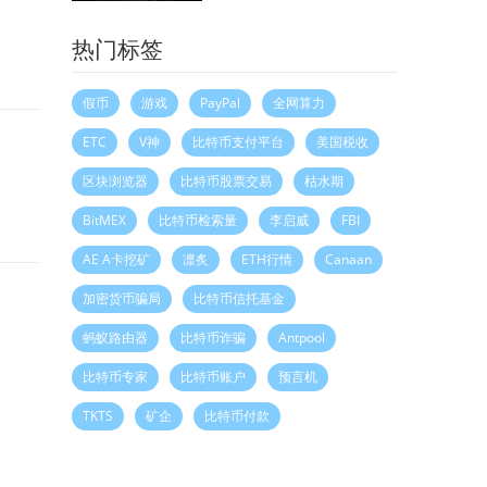
热门标签
假币
游戏
PayPal
全网算力
ETC
V神
比特币支付平台
美国税收
区块浏览器
比特币股票交易
枯水期
BitMEX
比特币检索量
李启威
FBI
AE A卡挖矿
凛炙
ETH行情
Canaan
加密货币骗局
比特币信托基金
蚂蚁路由器
比特币诈骗
Antpool
比特币专家
比特币账户
预言机
TKTS
矿企
比特币付款