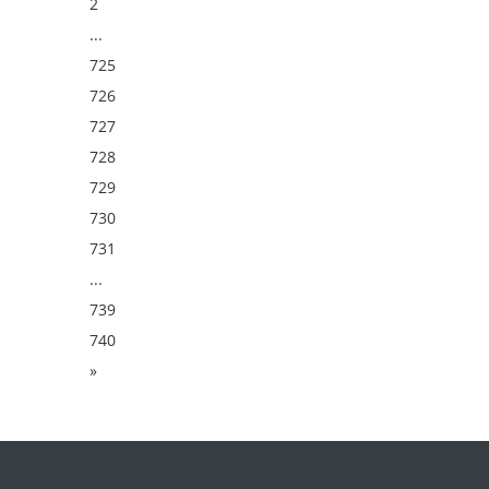
2
...
725
726
727
728
729
730
731
...
739
740
»