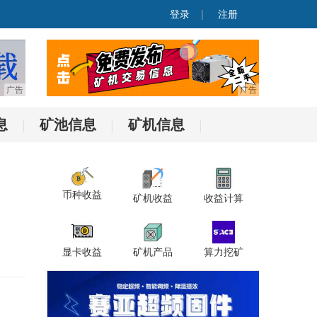
登录
|
注册
息
矿池信息
矿机信息
|
|
|
币种收益
矿机收益
收益计算
显卡收益
矿机产品
算力挖矿