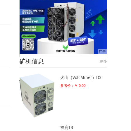
矿机信息
更多
火山（VolcMiner）D3
参考价：￥ 0.00
福鹿T3