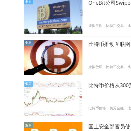
业界
OneBit公司Swi
虚拟货币
比特币交易
比
业界
比特币推动互联网
虚拟货币
比特币交易
比
业界
比特币价格从300
比特币价格
美元金融
比
业界
国土安全部官员使用