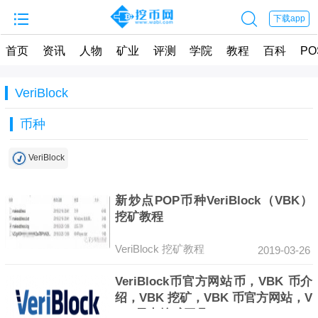


下载app
首页
资讯
人物
矿业
评测
学院
教程
百科
PO
VeriBlock
币种
VeriBlock
新炒点POP币种VeriBlock（VBK）
挖矿教程
VeriBlock
挖矿教程
2019-03-26
VeriBlock币官方网站 币，VBK 币介
绍，VBK 挖矿，VBK 币官方网站，V
BK 显卡挖矿工具