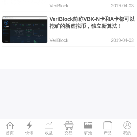
VeriBlock
2019-04-03
VeriBlock简称VBK-N卡和A卡都可以
挖矿的新虚拟币，独立新算法！
VeriBlock
2019-04-03







首页
快讯
收益
交易
矿池
产品
我的