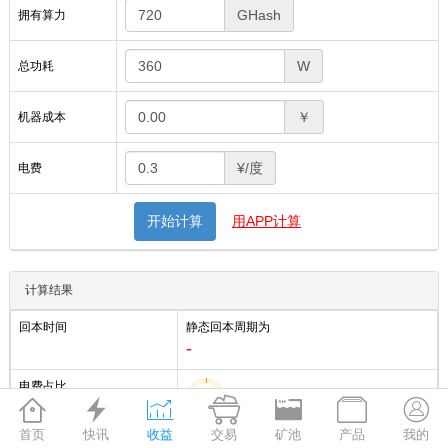
GHash
拥有算力
W
总功耗
￥
机器成本
¥/度
电费
开始计算
用APP计算
计算结果
回本时间
静态回本周期为
-
电费占比
1%







首页
快讯
收益
交易
矿池
产品
我的