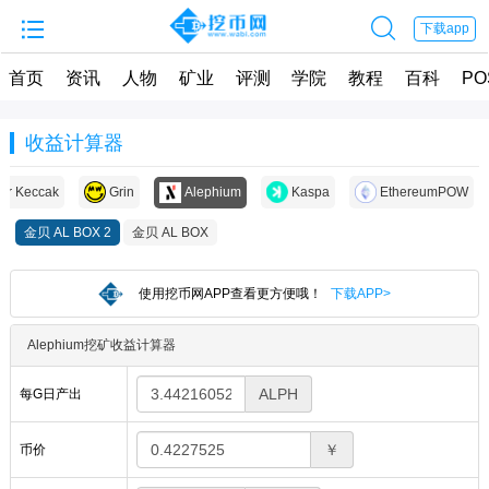


下载app
首页
资讯
人物
矿业
评测
学院
教程
百科
PO
收益计算器
er Keccak
Grin
Alephium
Kaspa
EthereumPOW
金贝 AL BOX 2
金贝 AL BOX
使用挖币网APP查看更方便哦！
下载APP>
Alephium挖矿收益计算器
ALPH
每G日产出
￥
币价