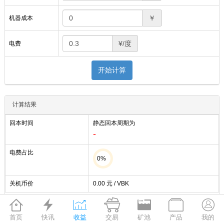
￥
机器成本
¥/度
电费
开始计算
计算结果
回本时间
静态回本周期为
-
电费占比
0%
关机币价
0.00
元 / VBK







产出
用电量
电费
净收益
首页
快讯
收益
交易
矿池
产品
我的