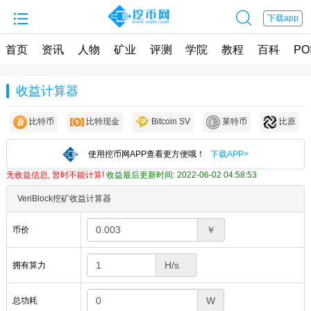


下载app
首页
资讯
人物
矿业
评测
学院
教程
百科
PO
收益计算器
比特币
比特现金
Bitcoin SV
莱特币
比原
使用挖币网APP查看更方便哦！
下载APP>
无收益信息, 暂时不能计算!
收益最后更新时间: 2022-06-02 04:58:53
VeriBlock挖矿收益计算器
￥
币价
拥有算力
W
总功耗