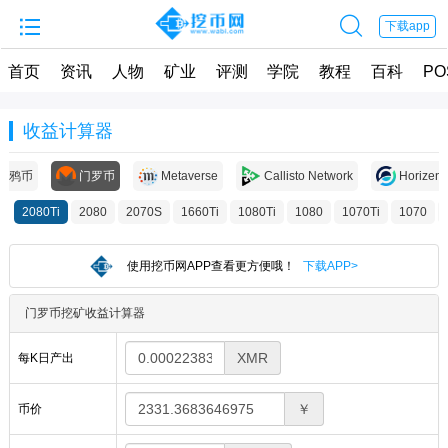


下载app
首页
资讯
人物
矿业
评测
学院
教程
百科
PO
收益计算器
渡鸦币
门罗币
Metaverse
Callisto Network
Horizen
2080Ti
2080
2070S
1660Ti
1080Ti
1080
1070Ti
1070
使用挖币网APP查看更方便哦！
下载APP>
门罗币挖矿收益计算器
XMR
每K日产出
￥
币价