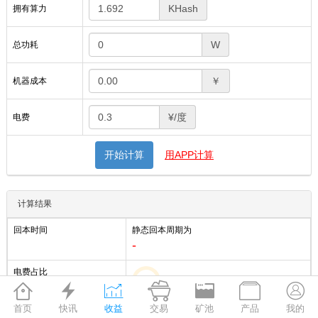
KHash
拥有算力
W
总功耗
￥
机器成本
¥/度
电费
开始计算
用APP计算
计算结果
回本时间
静态回本周期为
-
电费占比
0%







首页
快讯
收益
交易
矿池
产品
我的
关机币价
0.00
元 / XMR