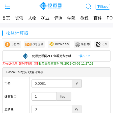


下载app
首页
资讯
人物
矿业
评测
学院
教程
百科
PO
收益计算器
比特币
比特现金
Bitcoin SV
莱特币
比原
使用挖币网APP查看更方便哦！
下载APP>
无收益信息, 暂时不能计算!
收益最后更新时间: 2022-03-02 11:27:02
PascalCoin挖矿收益计算器
￥
币价
拥有算力
W
总功耗