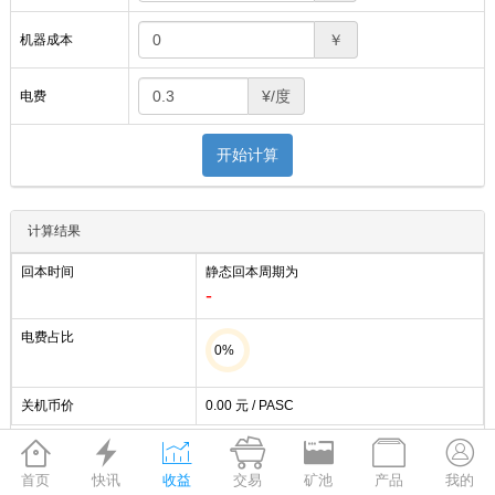
￥
机器成本
¥/度
电费
开始计算
计算结果
回本时间
静态回本周期为
-
电费占比
0%
关机币价
0.00
元 / PASC







产出
用电量
电费
净收益
首页
快讯
收益
交易
矿池
产品
我的