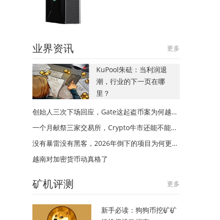
业界资讯
更多
KuPool朱砝：当利润退
潮，行业的下一页在哪
里？
创始人三次下场回应，Gate这起盗币案为何越描越黑？
一个月献祭三家交易所，Crypto牛市还能不能来？
没有暴雷没有黑客，2026年倒下的项目为何更多？
越南对加密货币动真格了
矿机评测
更多
新手必读：狗狗币挖矿矿