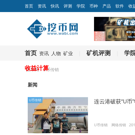
首页
资讯
快讯
评测
学院
币种
产品
软件
收
首页
矿机评测
学
资讯
人物
矿业
|
|
收益计算
挖币网
U币传销
新闻
U币传销
连云港破获“U币
U币传销
网络传销
201