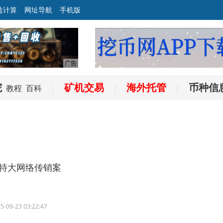
益计算
网址导航
手机版
院
矿机交易
海外托管
币种信
教程
百科
|
|
|
”特大网络传销案
5-09-23 03:22:47