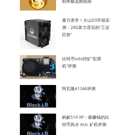
机终极选购指南
暴力美学！火山D3开箱实
测：20G算力背后的“工业
巨兽”
比特币solo挖矿“彩票
机”评测
阿瓦隆A1346评测
蚂蚁S19 XP：最赚钱的比
特币风冷 Asic 矿机评测